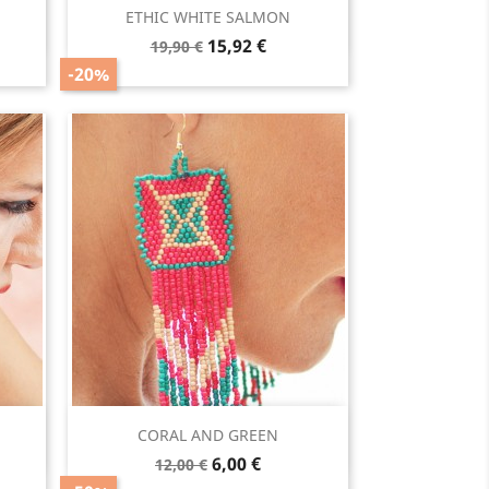
Vista rápida

ETHIC WHITE SALMON
Precio
Precio
15,92 €
19,90 €
base
-20%
Vista rápida

CORAL AND GREEN
Precio
Precio
6,00 €
12,00 €
base