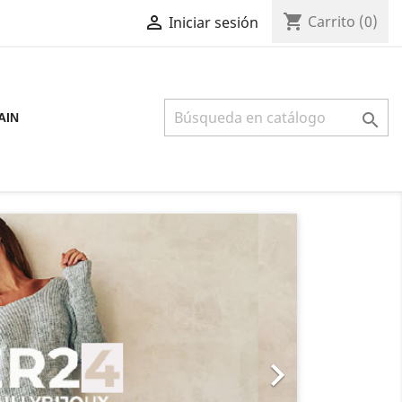
shopping_cart

Carrito
(0)
Iniciar sesión

AIN
Siguiente
