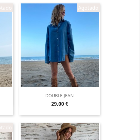
otado
Agotado
Vista rápida

DOUBLE JEAN
Precio
29,00 €
otado