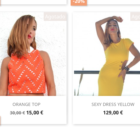
-20%
Agotado
Ag
Vista rápida
Vista rápida


ORANGE TOP
SEXY DRESS YELLOW
Precio
Precio
Precio
15,00 €
129,00 €
30,00 €
base