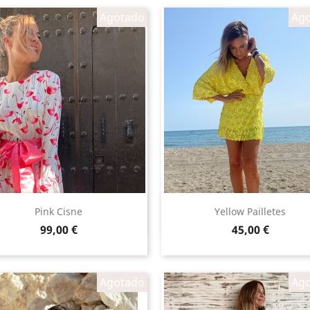
Agotado
Ag
Vista rápida
Vista rápida


Pink Cisne
Yellow Pailletes
Precio
Precio
99,00 €
45,00 €
Agotado
Ag