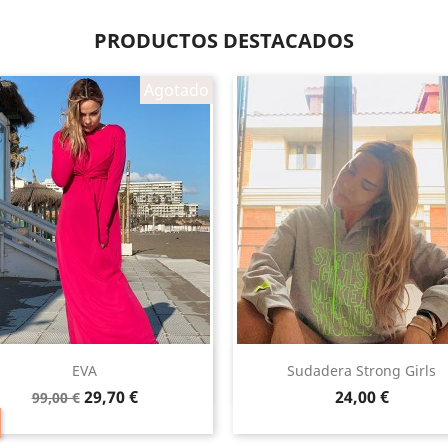
PRODUCTOS DESTACADOS
Agotado
Vista rápida
Vista rápida


EVA
Sudadera Strong Girls
Precio
Precio
Precio
29,70 €
24,00 €
99,00 €
base