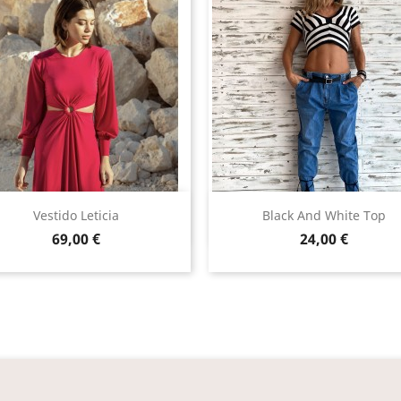
Vista rápida
Vista rápida


Vestido Leticia
Black And White Top
Precio
Precio
69,00 €
24,00 €