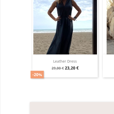
Vista rápida

Leather Dress
Precio
Precio
23,20 €
29,00 €
base
-20%