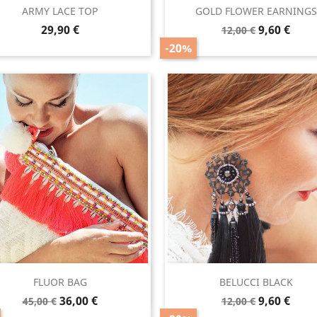
Vista rápida
Vista rápida


ARMY LACE TOP
GOLD FLOWER EARNINGS
Green
Precio
Precio
Precio
29,90 €
9,60 €
12,00 €
base
-20%
Vista rápida
Vista rápida


FLUOR BAG
BELUCCI BLACK
Precio
Precio
Precio
Precio
36,00 €
9,60 €
45,00 €
12,00 €
base
base