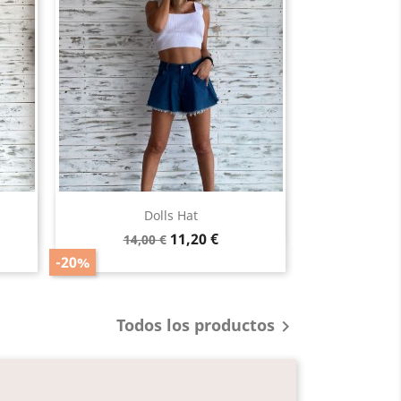
Vista rápida

Dolls Hat
Precio
Precio
11,20 €
14,00 €
base
-20%
Todos los productos
