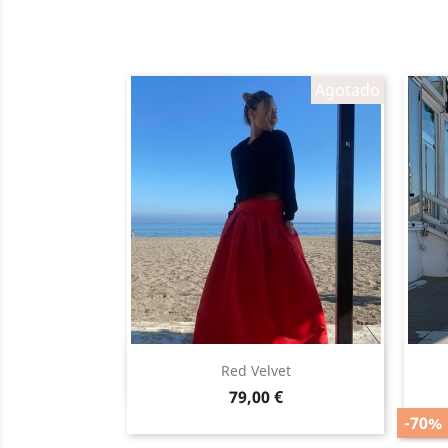
Agotado
Vista rápida

Red Velvet
Precio
79,00 €
-70%