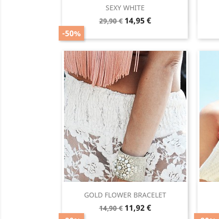
Vista rápida

SEXY WHITE
Precio
Precio
14,95 €
29,90 €
base
-50%
Vista rápida

GOLD FLOWER BRACELET
Precio
Precio
11,92 €
14,90 €
base