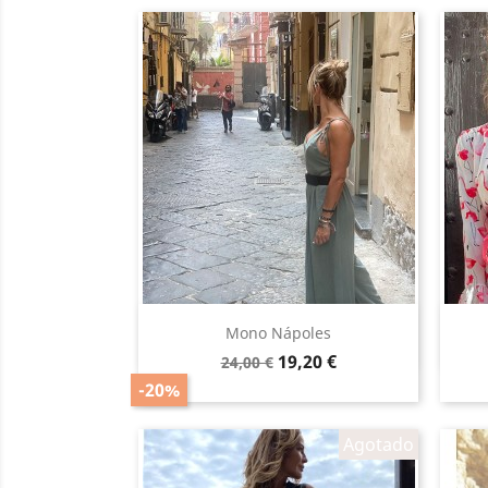
Vista rápida

Mono Nápoles
Precio
Precio
19,20 €
24,00 €
base
-20%
Agotado