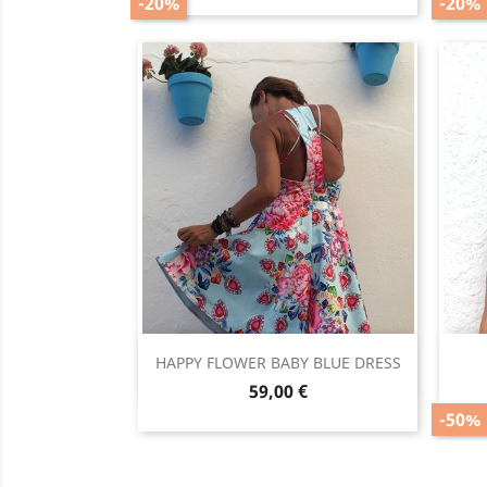
-20%
-20%
Vista rápida

HAPPY FLOWER BABY BLUE DRESS
Precio
59,00 €
-50%