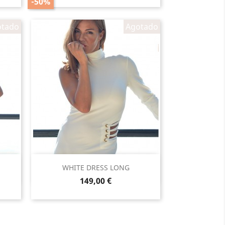
-50%
otado
Agotado
Vista rápida

WHITE DRESS LONG
Precio
149,00 €